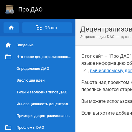
Про ДАО
Децентрализов
Обзор
Энциклопедия DAO на русско
Введение
Этот сайт – "Про ДАО
Что такое децентрализованная автономная организация?
языке информацию об
Определение ДАО
,
вычисляемому до
Эволюция идеи
Работа над проектом н
переписываются стары
Типы и эволюция типов ДАО
Вы можете использова
Инновационность децентрализованных автономных организаций
Если вы хотите добави
Примеры децентрализованных автономных организаций
Проблемы DAO